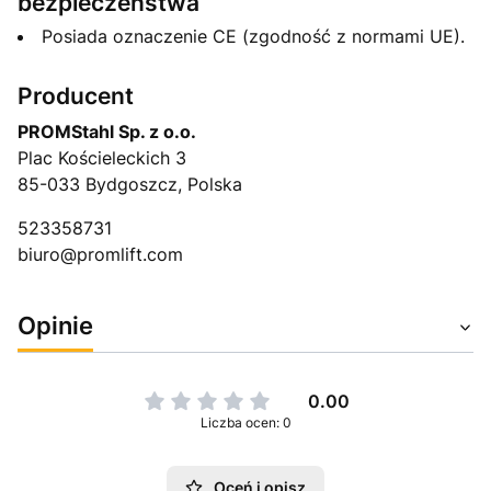
bezpieczeństwa
Posiada oznaczenie CE (zgodność z normami UE).
Producent
PROMStahl Sp. z o.o.
Plac Kościeleckich 3
85-033 Bydgoszcz, Polska
523358731
biuro@promlift.com
Opinie
0.00
Liczba ocen: 0
Oceń i opisz