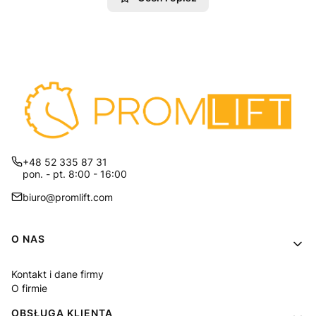
+48 52 335 87 31
pon. - pt. 8:00 - 16:00
biuro@promlift.com
Linki w stopce
O NAS
Kontakt i dane firmy
O firmie
OBSŁUGA KLIENTA