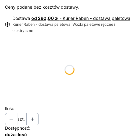
Ceny podane bez kosztów dostawy.
Dostawa
od 290,00 zł
- Kurier Raben - dostawa paletowa
Kurier Raben - dostawa paletowa| Wózki paletowe ręczne i
elektryczne
Wybierz wariant produktu:
Poszczególne warianty mogą różnić się ceną
8t
Opcjonalne
16t
Opcjonalne
24t
Opcjonalne
Ilość
szt.
Dostępność:
duża ilość