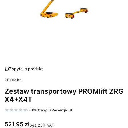
Zapytaj o produkt
PROMlift
Zestaw transportowy PROMlift ZRG
X4+X4T
0.00
(Oceny: 0 Recenzje: 0)
Cena
521,95 zł
bez 23% VAT