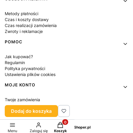
Metody płatności
Czas i koszty dostawy
Czas realizacji zamówienia
Zwroty i reklamacje
POMOC
Jak kupować?
Regulamin
Polityka prywatności
Ustawienia plików cookies
MOJE KONTO
Twoje zamówienia
Ustawienia konta
Dodaj do koszyka
Ulubione
Produkty w koszyku: 0. Zobacz sz
Sklep internetowy
Shoper.pl
Menu
Zaloguj się
Koszyk