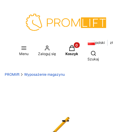
polski
zł
Produkty w koszyku: 0. Zoba
Otwórz wyszukiwar
Menu
Zaloguj się
Koszyk
Szukaj
PROMlift
Wyposażenie magazynu