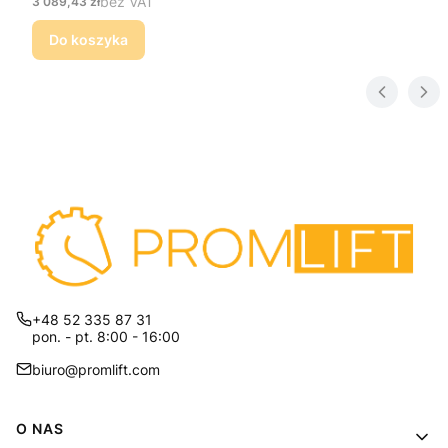
Cena
bez VAT
3 089,43 zł
Do koszyka
+48 52 335 87 31
pon. - pt. 8:00 - 16:00
biuro@promlift.com
Linki w stopce
O NAS