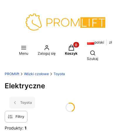
polski
zł
Produkty w koszyku: 0. Zoba
Otwórz wyszukiwar
Menu
Zaloguj się
Koszyk
Szukaj
PROMlift
Wózki czołowe
Toyota
Elektryczne
Toyota
Filtry
Produkty:
1