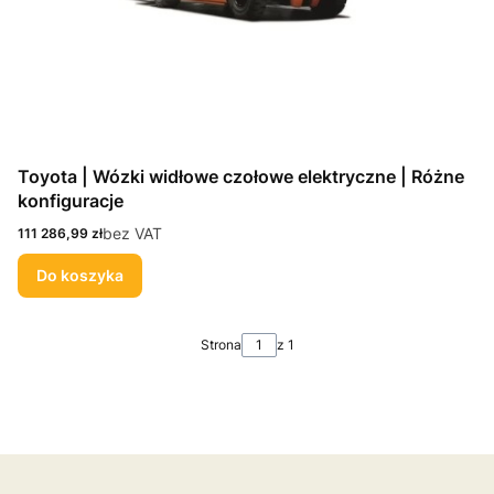
Toyota | Wózki widłowe czołowe elektryczne | Różne
konfiguracje
Cena
bez VAT
111 286,99 zł
Do koszyka
Strona
z 1